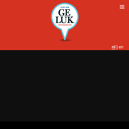
nl
|
en
SPRING NAAR INHOUD